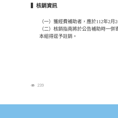
▍
核銷資訊
（一）獲經費補助者，應於
112
年
2
月
2
（二）核銷指南將於公告補助時一併
本組得逕予註銷。
瀏覽人次
239