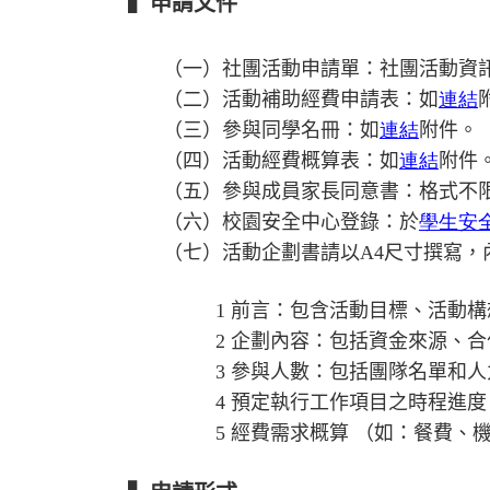
▍申請文件
（一）社團活動申請單：社團活動資
（二）活動補助經費申請表：如
連結
（三）參與同學名冊：如
連結
附件。
（四）活動經費概算表：如
連結
附件
（五）參與成員家長同意書：格式不
（六）校園安全中心登錄：於
學生安
（七）活動企劃書請以
A4
尺寸撰寫，
1 前言：包含活動目標、活動
2 企劃內容：包括資金來源、
3 參與人數：包括團隊名單和
4 預定執行工作項目之時程進度
5 經費需求概算 （如：餐費