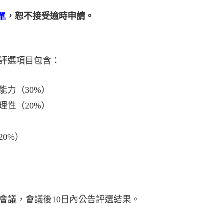
單
，恕不接受逾時申請。
評選項目包含：
能力（
30%
）
理性（
20%
）
20%
）
會議，會議後
10
日內公告評選結果。