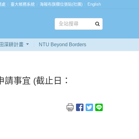
務處
臺大帳務系統
海報布旗欄位張貼(社團)
English
田深耕計畫
NTU Beyond Borders
申請事宜 (截止日：