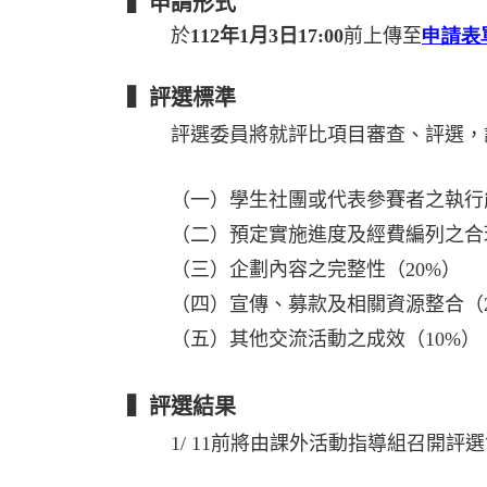
▍申請形式
於
112
年
1
月
3
日
17:00
前上傳至
申請表
▍評選標準
評選委員將就評比項目審查、評選，
（一）學生社團或代表參賽者之執行
（二）預定實施進度及經費編列之合
（三）企劃內容之完整性（
20%
）
（四）宣傳、募款及相關資源整合（
（五）其他交流活動之成效（
10%
）
▍評選結果
1/ 11
前將由課外活動指導組召開評選