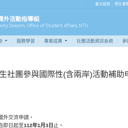
:::
臺大首頁
學生事
 課外活動指導組
vity Division, Office of Student Affairs, NTU
動
服務學習
專案成果
社團活動資訊系統
夢
生社團參與國際性(含兩岸)活動補助
國外交流申請，
自即日起至
112
年
1
月
3
日
止。