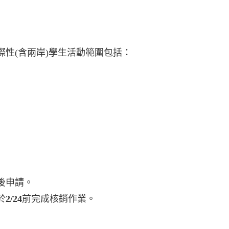
際性
(
含兩岸
)
學生活動範圍包括：
後申請。
於
2/24
前完成核銷作業。